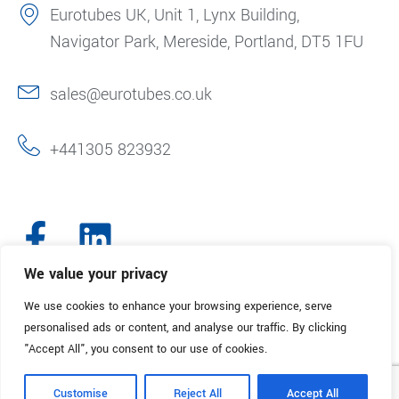
Eurotubes UK, Unit 1, Lynx Building,
Navigator Park, Mereside, Portland, DT5 1FU
sales@eurotubes.co.uk
+441305 823932
We value your privacy
We use cookies to enhance your browsing experience, serve
© 2025. Eurotubes UK. All Rights Reserved.
Made with
by Creative
personalised ads or content, and analyse our traffic. By clicking
Marketing
"Accept All", you consent to our use of cookies.
Términos y condiciones
Política de reembolso
Política de privacidad
Customise
Reject All
Accept All