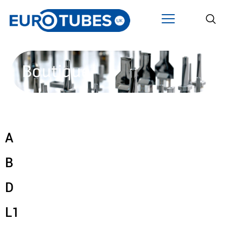
Boutique
A
B
D
L1