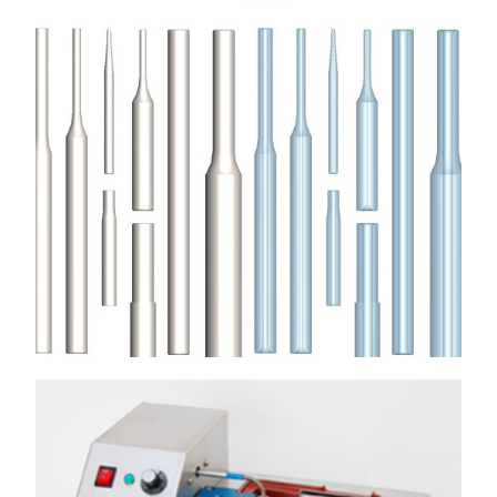
AGULHAS DE ENROLAMENTO DE
MOTOR
Usadas na Indústria de Enrolamento de Motores em
máquinas automáticas de enrolamento de estator/rotor
multi-eixo/fuso, em ranhura
Ver Mais