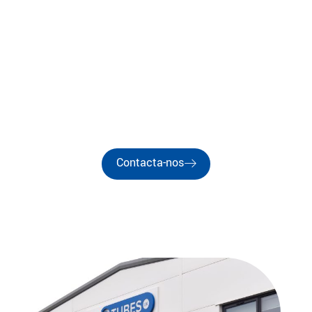
Est. 1987
EUROTUBES UK
Fabricantes de Tubos Guia de Fio de Precisão
Para as Indústrias de Enrolamento de Bobinas e
Motores
Contacta-nos