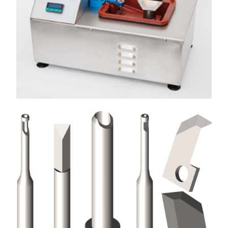
GUIAS DE FIO
Usados na Indústria de Enrolamento de Bobinas em
máquinas automáticas de enrolamento multi-fuso
Ver Mais
EQUIPAMENTO DE SOLDADURA
A Eurotubes UK fabrica máquinas de soldadura por onda
bombeada de bancada para soldas com chumbo e sem
chumbo
Ver Mais