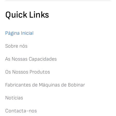
E FABRICO CNC SUBCONTRATADO
Quick Links
Mais do que agulhas de enrolamento!
Agora oferecemos
as nossas capacidades numa base subcontratada às
indústrias mais amplas
Página Inicial
Ver Mais
Sobre nós
As Nossas Capacidades
Os Nossos Produtos
Fabricantes de Máquinas de Bobinar
Notícias
Contacta-nos