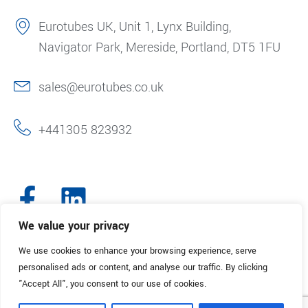
Eurotubes UK, Unit 1, Lynx Building,
Navigator Park, Mereside, Portland, DT5 1FU
sales@eurotubes.co.uk
+441305 823932
We value your privacy
We use cookies to enhance your browsing experience, serve
© 2025. Eurotubes UK. All Rights Reserved.
Made with
by Creative
personalised ads or content, and analyse our traffic. By clicking
Marketing
"Accept All", you consent to our use of cookies.