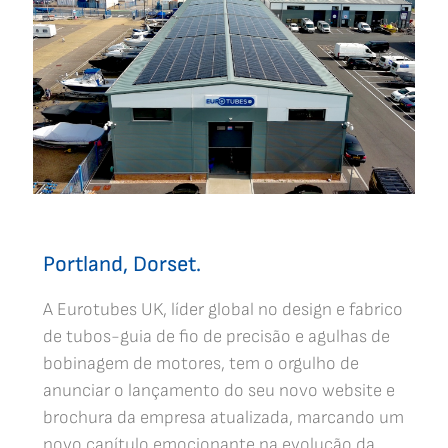
Portland, Dorset.
A Eurotubes UK, líder global no design e fabrico
de tubos-guia de fio de precisão e agulhas de
bobinagem de motores, tem o orgulho de
anunciar o lançamento do seu novo website e
brochura da empresa atualizada, marcando um
novo capítulo emocionante na evolução da